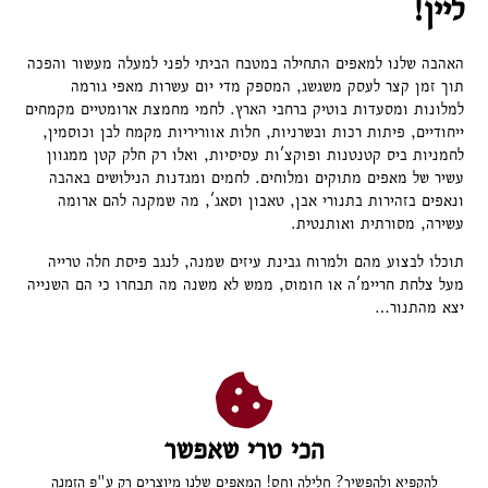
ליין!
האהבה שלנו למאפים התחילה במטבח הביתי לפני למעלה מעשור והפכה
תוך זמן קצר לעסק משגשג, המספק מדי יום עשרות מאפי גורמה
למלונות ומסעדות בוטיק ברחבי הארץ. לחמי מחמצת ארומטיים מקמחים
ייחודיים, פיתות רכות ובשרניות, חלות אווריריות מקמח לבן וכוסמין,
לחמניות ביס קטנטנות ופוקצ'ות עסיסיות, ואלו רק חלק קטן ממגוון
עשיר של מאפים מתוקים ומלוחים. לחמים ומגדנות הנילושים באהבה
ונאפים בזהירות בתנורי אבן, טאבון וסאג', מה שמקנה להם ארומה
עשירה, מסורתית ואותנטית.
תוכלו לבצוע מהם ולמרוח גבינת עיזים שמנה, לנגב פיסת חלה טרייה
מעל צלחת חריימ'ה או חומוס, ממש לא משנה מה תבחרו כי הם השנייה
יצא מהתנור…
הכי טרי שאפשר
להקפיא ולהפשיר? חלילה וחס! המאפים שלנו מיוצרים רק ע"פ הזמנה