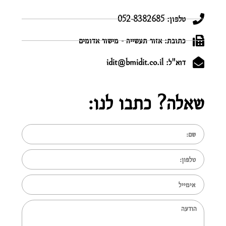
טלפון: 052-8382685
כתובת: אזור תעשייה - מישור אדומים
דוא"ל: idit@bmidit.co.il
שאלה?
כתבו לנו: